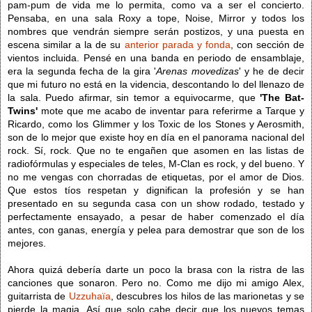
pam-pum de vida me lo permita, como va a ser el concierto.
Pensaba, en una sala Roxy a tope, Noise, Mirror y todos los
nombres que vendrán siempre serán postizos, y una puesta en
escena similar a la de su
anterior parada y fonda
, con sección de
vientos incluida. Pensé en una banda en periodo de ensamblaje,
era la segunda fecha de la gira '
Arenas movedizas
' y he de decir
que mi futuro no está en la videncia, descontando lo del llenazo de
la sala. Puedo afirmar, sin temor a equivocarme, que
'The Bat-
Twins'
mote que me acabo de inventar para referirme a Tarque y
Ricardo, como los Glimmer y los Toxic de los Stones y Aerosmith,
son de lo mejor que existe hoy en día en el panorama nacional del
rock. Sí, rock. Que no te engañen que asomen en las listas de
radiofórmulas y especiales de teles, M-Clan es rock, y del bueno. Y
no me vengas con chorradas de etiquetas, por el amor de Dios.
Que estos tíos respetan y dignifican la profesión y se han
presentado en su segunda casa con un show rodado, testado y
perfectamente ensayado, a pesar de haber comenzado el día
antes, con ganas, energía y pelea para demostrar que son de los
mejores.
Ahora quizá debería darte un poco la brasa con la ristra de las
canciones que sonaron. Pero no. Como me dijo mi amigo Alex,
guitarrista de
Uzzuhaïa
, descubres los hilos de las marionetas y se
pierde la magia. Así que solo cabe decir que los nuevos temas