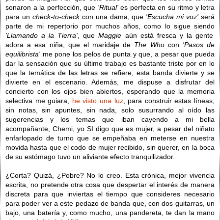
sonaron a la perfección, que
'Ritual'
es perfecta en su ritmo y letra
para un
check-to-check
con una dama, que
'Escucha mi voz'
será
parte de mi repertorio por muchos años, como lo sigue siendo
'Llamando a la Tierra'
, que
Maggie
aún está fresca y la gente
adora a esa niña, que el maridaje de
The Who
con
'Pasos de
equilibrista'
me pone los pelos de punta y que, a pesar que pueda
dar la sensación que su último trabajo es bastante triste por en lo
que la temática de las letras se refiere, esta banda divierte y se
divierte en el escenario. Además, me dispuse a disfrutar del
concierto con los ojos bien abiertos, esperando que la memoria
selectiva me guiara,
he visto una luz
, para construir estas líneas,
sin notas, sin apuntes, sin nada, solo susurrando al oído las
sugerencias y los temas que iban cayendo a mi bella
acompañante, Chemi, yo SI digo que es mujer, a pesar del niñato
enfarlopado de turno que se empeñaba en meterse en nuestra
movida hasta que el codo de mujer recibido, sin querer, en la boca
de su estómago tuvo un aliviante efecto tranquilizador.
¿Corta? Quizá, ¿Pobre? No lo creo. Esta crónica, mejor vivencia
escrita, no pretende otra cosa que despertar el interés de manera
discreta para que inviertas el tiempo que consideres necesario
para poder ver a este pedazo de banda que, con dos guitarras, un
bajo, una batería y, como mucho, una pandereta, te dan la mano