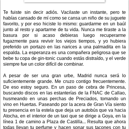
Te fuiste sin decir adiós. Vacilaste un instante, pero te
habías cansado de mí como se cansa un niño de su juguete
favorito, y por eso hiciste lo mismo: guardarme en un baúl
junto al resto y apartarme de tu vida. Nunca me tiraste a la
basura por si acaso debieras luego recuperarme
fugazmente para revivir los viejos tiempos, y yo hubiera
preferido un portazo en las narices a una palmadita en la
espalda. La esperanza es una compañera peligrosa que se
bebe tu copa de gin-tonic cuando estás distraído, y el verde
siempre fue un color difícil de combinar.
A pesar de ser una gran urbe, Madrid nunca será lo
suficientemente grande. Me cruzo contigo frecuentemente.
De eso estoy seguro. En un paso de cebra de Princesa,
buscando discos en las estanterías de la FNAC de Callao,
husmeando en unas perchas de Preciados, tomando un
vino en Huertas. Paseando por la acera de Gran Vía siento
tu presencia en la estela que deja un autobús que va hacia
Atocha, en el interior de un taxi que se dirige a Goya, en la
línea 1 de camino a Plaza de Castilla... Resulta que ahora
todas llevan tu perfume y hacen sonar sus tacones con tu