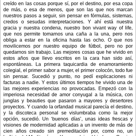
creído en las cosas porque sí, por el destino, por esa copa
de más, o esa de menos, que son las que nos marcan
nuestros pasos a seguir, sin pensar en fórmulas, sistemas,
credos o sesudas interpretaciones. Y ahí está nuestra
gracia y nuestra condena, nuestro bon vivant way of life,
que nos permite tomarnos una caña a la una, pero nos
obliga a estar en la oficina hasta las ocho. O que nos
movilicemos por nuestro equipo de fútbol, pero no por
quedarnos sin trabajo. Las mejores cosas que he vivido en
estos años que llevo escritos en la cara han sido así,
espontáneas. La primera taquicardia de enamoramiento
colegial, el primer sabor a mujer, el primer colocón, todo fue
sin pensar. Sucedió y punto, no pedí explicaciones ni
facturas a nadie. Y estos últimos tiempos he vivido una de
las mejores experiencias no provocadas. Empezó con la
imperiosa necesidad de amor conyugal a la música, con
junglas y beauties que pasaron a mayores y desertores
proyectos. Y cuando la orfandad musical parecía el destino,
y la discoteca personal se vislumbraba como la mejor
opción, sucedió. Un ‘buenos días’, unas ideas frescas y
visiones de modernidad aplicadas a un invento de más de
cien años creado sin premeditación por, como no, un