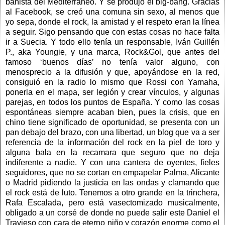
bañista del Mediterráneo. Y se produjo el big-bang. Gracias
al Facebook, se creó una comuna sin sexo, al menos que
yo sepa, donde el rock, la amistad y el respeto eran la línea
a seguir. Sigo pensando que con estas cosas no hace falta
ir a Suecia. Y todo ello tenía un responsable, Iván Guillén
P., aka Youngie, y una marca, Rock&Gol, que antes del
famoso ‘buenos días’ no tenía valor alguno, con
menosprecio a la difusión y que, apoyándose en la red,
consiguió en la radio lo mismo que Rossi con Yamaha,
ponerla en el mapa, ser legión y crear vínculos, y algunas
parejas, en todos los puntos de España. Y como las cosas
espontáneas siempre acaban bien, pues la crisis, que en
chino tiene significado de oportunidad, se presenta con un
pan debajo del brazo, con una libertad, un blog que va a ser
referencia de la información del rock en la piel de toro y
alguna bala en la recamara que seguro que no deja
indiferente a nadie. Y con una cantera de oyentes, fieles
seguidores, que no se cortan en empapelar Palma, Alicante
o Madrid pidiendo la justicia en las ondas y clamando que
el rock está de luto. Tenemos a otro grande en la trinchera,
Rafa Escalada, pero está vasectomizado musicalmente,
obligado a un corsé de donde no puede salir este Daniel el
Travieso con cara de eterno niño y corazón enorme como el